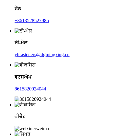
ਫ਼ੋਨ
+8613528527985
ਈ-ਮੇਲ
yhfasteners@dgmingxing.cn
ਵਟਸਐਪ
8615820924044
ਵੀਚੈਟ