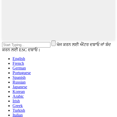
ਖੋਜ ਕਰਨ ਲਈ ਐਂਟਰ ਦਬਾਓ ਜਾਂ ਬੰਦ
ਕਰਨ ਲਈ ESC ਦਬਾਓ।
English
French
German
Portuguese
Spanish
Russian
Japanese
Korean
Arabic
Irish
Greek
Turkish
Italian