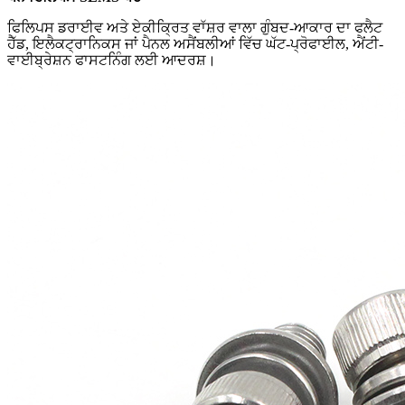
ਫਿਲਿਪਸ ਡਰਾਈਵ ਅਤੇ ਏਕੀਕ੍ਰਿਤ ਵਾੱਸ਼ਰ ਵਾਲਾ ਗੁੰਬਦ-ਆਕਾਰ ਦਾ ਫਲੈਟ
ਹੈੱਡ, ਇਲੈਕਟ੍ਰਾਨਿਕਸ ਜਾਂ ਪੈਨਲ ਅਸੈਂਬਲੀਆਂ ਵਿੱਚ ਘੱਟ-ਪ੍ਰੋਫਾਈਲ, ਐਂਟੀ-
ਵਾਈਬ੍ਰੇਸ਼ਨ ਫਾਸਟਨਿੰਗ ਲਈ ਆਦਰਸ਼।