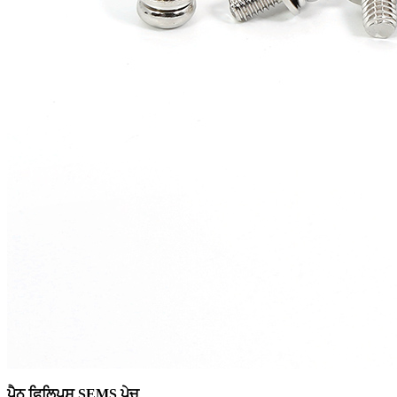
ਪੈਨ ਫਿਲਿਪਸ SEMS ਪੇਚ