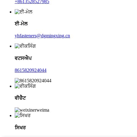
+8613528527985
ਈ-ਮੇਲ
yhfasteners@dgmingxing.cn
ਵਟਸਐਪ
8615820924044
ਵੀਚੈਟ
ਸਿਖਰ