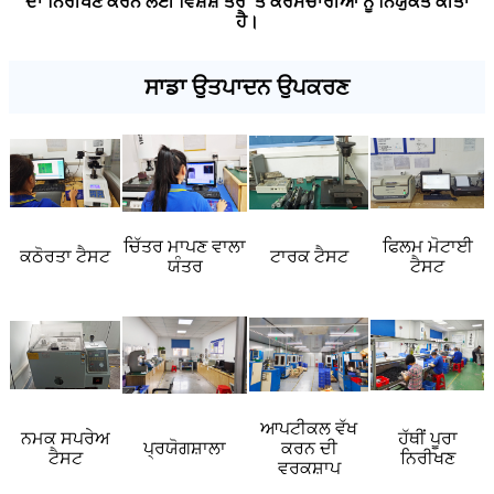
ਦਾ ਨਿਰੀਖਣ ਕਰਨ ਲਈ ਵਿਸ਼ੇਸ਼ ਤੌਰ 'ਤੇ ਕਰਮਚਾਰੀਆਂ ਨੂੰ ਨਿਯੁਕਤ ਕੀਤਾ
ਹੈ।
ਸਾਡਾ ਉਤਪਾਦਨ ਉਪਕਰਣ
ਚਿੱਤਰ ਮਾਪਣ ਵਾਲਾ
ਫਿਲਮ ਮੋਟਾਈ
ਕਠੋਰਤਾ ਟੈਸਟ
ਟਾਰਕ ਟੈਸਟ
ਯੰਤਰ
ਟੈਸਟ
ਆਪਟੀਕਲ ਵੱਖ
ਨਮਕ ਸਪਰੇਅ
ਹੱਥੀਂ ਪੂਰਾ
ਪ੍ਰਯੋਗਸ਼ਾਲਾ
ਕਰਨ ਦੀ
ਟੈਸਟ
ਨਿਰੀਖਣ
ਵਰਕਸ਼ਾਪ