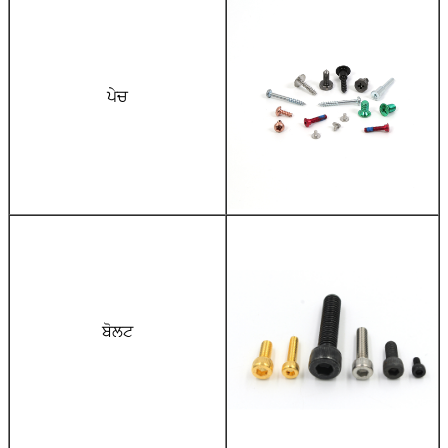
ਪੇਚ
ਬੋਲਟ