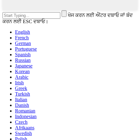
ਖੋਜ ਕਰਨ ਲਈ ਐਂਟਰ ਦਬਾਓ ਜਾਂ ਬੰਦ
ਕਰਨ ਲਈ ESC ਦਬਾਓ।
English
French
German
Portuguese
Spanish
Russian
Japanese
Korean
Arabic
Irish
Greek
Turkish
Italian
Danish
Romanian
Indonesian
Czech
Afrikaans
Swedish
Polish