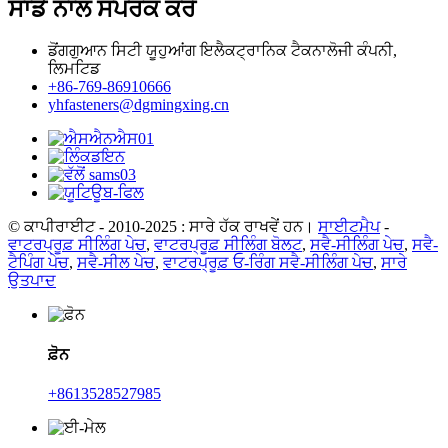
ਸਾਡੇ ਨਾਲ ਸੰਪਰਕ ਕਰੋ
ਡੋਂਗਗੁਆਨ ਸਿਟੀ ਯੂਹੁਆਂਗ ਇਲੈਕਟ੍ਰਾਨਿਕ ਟੈਕਨਾਲੋਜੀ ਕੰਪਨੀ,
ਲਿਮਟਿਡ
+86-769-86910666
yhfasteners@dgmingxing.cn
© ਕਾਪੀਰਾਈਟ - 2010-2025 : ਸਾਰੇ ਹੱਕ ਰਾਖਵੇਂ ਹਨ।
ਸਾਈਟਮੈਪ
-
ਵਾਟਰਪ੍ਰੂਫ਼ ਸੀਲਿੰਗ ਪੇਚ
,
ਵਾਟਰਪ੍ਰੂਫ਼ ਸੀਲਿੰਗ ਬੋਲਟ
,
ਸਵੈ-ਸੀਲਿੰਗ ਪੇਚ
,
ਸਵੈ-
ਟੈਪਿੰਗ ਪੇਚ
,
ਸਵੈ-ਸੀਲ ਪੇਚ
,
ਵਾਟਰਪ੍ਰੂਫ਼ ਓ-ਰਿੰਗ ਸਵੈ-ਸੀਲਿੰਗ ਪੇਚ
,
ਸਾਰੇ
ਉਤਪਾਦ
ਫ਼ੋਨ
+8613528527985