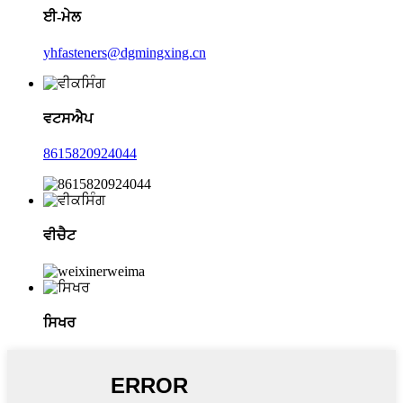
ਈ-ਮੇਲ
yhfasteners@dgmingxing.cn
ਵਟਸਐਪ
8615820924044
ਵੀਚੈਟ
ਸਿਖਰ