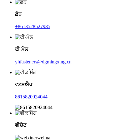
ਫ਼ੋਨ
+8613528527985
ਈ-ਮੇਲ
yhfasteners@dgmingxing.cn
ਵਟਸਐਪ
8615820924044
ਵੀਚੈਟ