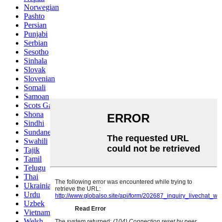
Norwegian
Pashto
Persian
Punjabi
Serbian
Sesotho
Sinhala
Slovak
Slovenian
Somali
Samoan
Scots Gaelic
Shona
Sindhi
Sundanese
Swahili
Tajik
Tamil
Telugu
Thai
Ukrainian
Urdu
Uzbek
Vietnamese
Welsh