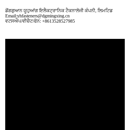
ਡੋਂਗਗੁਆਨ ਯੂਹੁਆਂਗ ਇਲੈਕਟ੍ਰਾਨਿਕ ਟੈਕਨਾਲੋਜੀ ਕੰਪਨੀ, ਲਿਮਟਿਡ
Email:yhfasteners@dgmingxing.cn
ਵਟਸਐਪ/ਵੀਚੈਟ/ਫੋਨ: +8613528527985