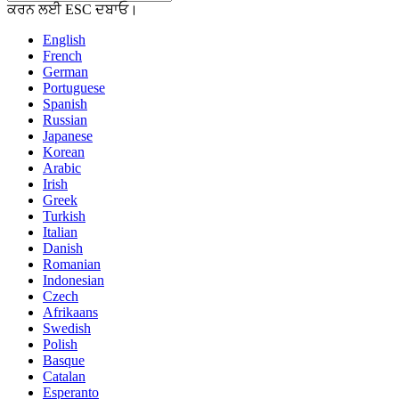
ਕਰਨ ਲਈ ESC ਦਬਾਓ।
English
French
German
Portuguese
Spanish
Russian
Japanese
Korean
Arabic
Irish
Greek
Turkish
Italian
Danish
Romanian
Indonesian
Czech
Afrikaans
Swedish
Polish
Basque
Catalan
Esperanto