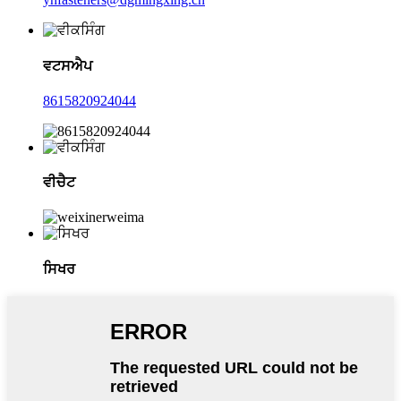
ਵਟਸਐਪ
8615820924044
ਵੀਚੈਟ
ਸਿਖਰ