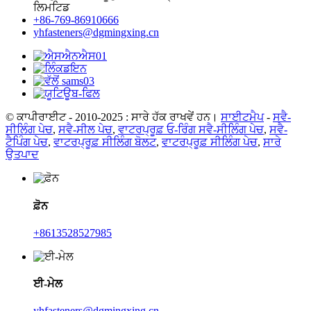
ਲਿਮਟਿਡ
+86-769-86910666
yhfasteners@dgmingxing.cn
© ਕਾਪੀਰਾਈਟ - 2010-2025 : ਸਾਰੇ ਹੱਕ ਰਾਖਵੇਂ ਹਨ।
ਸਾਈਟਮੈਪ
-
ਸਵੈ-
ਸੀਲਿੰਗ ਪੇਚ
,
ਸਵੈ-ਸੀਲ ਪੇਚ
,
ਵਾਟਰਪ੍ਰੂਫ਼ ਓ-ਰਿੰਗ ਸਵੈ-ਸੀਲਿੰਗ ਪੇਚ
,
ਸਵੈ-
ਟੈਪਿੰਗ ਪੇਚ
,
ਵਾਟਰਪ੍ਰੂਫ਼ ਸੀਲਿੰਗ ਬੋਲਟ
,
ਵਾਟਰਪ੍ਰੂਫ਼ ਸੀਲਿੰਗ ਪੇਚ
,
ਸਾਰੇ
ਉਤਪਾਦ
ਫ਼ੋਨ
+8613528527985
ਈ-ਮੇਲ
yhfasteners@dgmingxing.cn