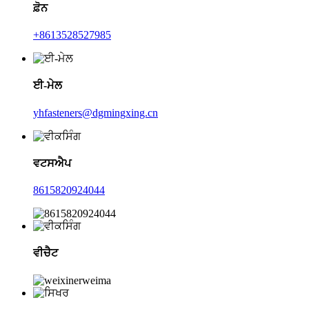
ਫ਼ੋਨ
+8613528527985
ਈ-ਮੇਲ
yhfasteners@dgmingxing.cn
ਵਟਸਐਪ
8615820924044
ਵੀਚੈਟ