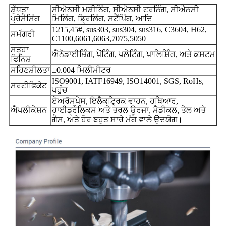
ਸ਼ੁੱਧਤਾ
ਸੀਐਨਸੀ ਮਸ਼ੀਨਿੰਗ, ਸੀਐਨਸੀ ਟਰਨਿੰਗ, ਸੀਐਨਸੀ
ਪ੍ਰੋਸੈਸਿੰਗ
ਮਿਲਿੰਗ, ਡ੍ਰਿਲਿੰਗ, ਸਟੈਂਪਿੰਗ, ਆਦਿ
1215,45#, sus303, sus304, sus316, C3604, H62,
ਸਮੱਗਰੀ
C1100,6061,6063,7075,5050
ਸਤ੍ਹਾ
ਐਨੋਡਾਈਜ਼ਿੰਗ, ਪੇਂਟਿੰਗ, ਪਲੇਟਿੰਗ, ਪਾਲਿਸ਼ਿੰਗ, ਅਤੇ ਕਸਟਮ
ਫਿਨਿਸ਼
ਸਹਿਣਸ਼ੀਲਤਾ
±0.004 ਮਿਲੀਮੀਟਰ
ISO9001, IATF16949, ISO14001, SGS, RoHs,
ਸਰਟੀਫਿਕੇਟ
ਪਹੁੰਚ
ਏਅਰੋਸਪੇਸ, ਇਲੈਕਟ੍ਰਿਕ ਵਾਹਨ, ਹਥਿਆਰ,
ਐਪਲੀਕੇਸ਼ਨ
ਹਾਈਡ੍ਰੌਲਿਕਸ ਅਤੇ ਤਰਲ ਊਰਜਾ, ਮੈਡੀਕਲ, ਤੇਲ ਅਤੇ
ਗੈਸ, ਅਤੇ ਹੋਰ ਬਹੁਤ ਸਾਰੇ ਮੰਗ ਵਾਲੇ ਉਦਯੋਗ।