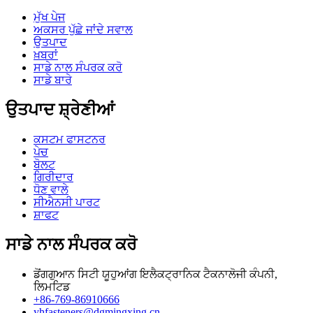
ਮੁੱਖ ਪੇਜ
ਅਕਸਰ ਪੁੱਛੇ ਜਾਂਦੇ ਸਵਾਲ
ਉਤਪਾਦ
ਖ਼ਬਰਾਂ
ਸਾਡੇ ਨਾਲ ਸੰਪਰਕ ਕਰੋ
ਸਾਡੇ ਬਾਰੇ
ਉਤਪਾਦ ਸ਼੍ਰੇਣੀਆਂ
ਕਸਟਮ ਫਾਸਟਨਰ
ਪੇਚ
ਬੋਲਟ
ਗਿਰੀਦਾਰ
ਧੋਣ ਵਾਲੇ
ਸੀਐਨਸੀ ਪਾਰਟ
ਸ਼ਾਫਟ
ਸਾਡੇ ਨਾਲ ਸੰਪਰਕ ਕਰੋ
ਡੋਂਗਗੁਆਨ ਸਿਟੀ ਯੂਹੁਆਂਗ ਇਲੈਕਟ੍ਰਾਨਿਕ ਟੈਕਨਾਲੋਜੀ ਕੰਪਨੀ,
ਲਿਮਟਿਡ
+86-769-86910666
yhfasteners@dgmingxing.cn