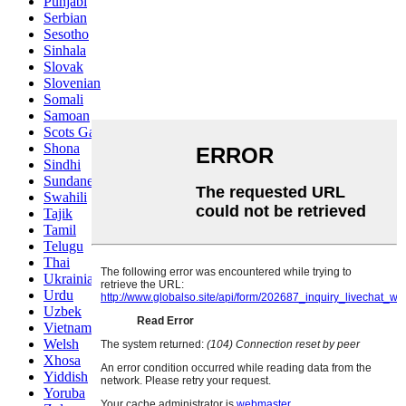
Punjabi
Serbian
Sesotho
Sinhala
Slovak
Slovenian
Somali
Samoan
Scots Gaelic
Shona
Sindhi
Sundanese
Swahili
Tajik
Tamil
Telugu
Thai
Ukrainian
Urdu
Uzbek
Vietnamese
Welsh
Xhosa
Yiddish
Yoruba