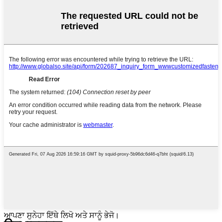
ਆਪਣਾ ਸੁਨੇਹਾ ਇੱਥੇ ਲਿਖੋ ਅਤੇ ਸਾਨੂੰ ਭੇਜੋ।