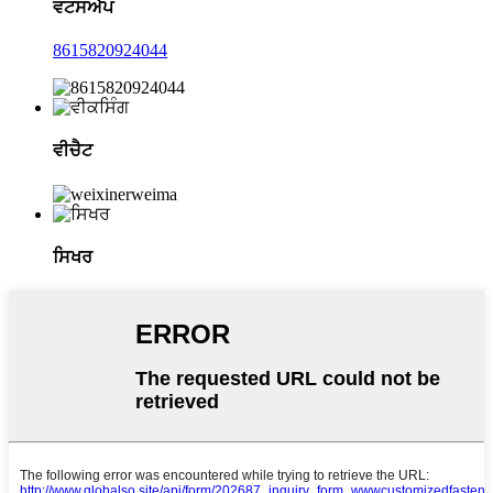
ਵਟਸਐਪ
8615820924044
ਵੀਚੈਟ
ਸਿਖਰ