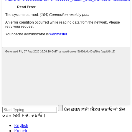
ਖੋਜ ਕਰਨ ਲਈ ਐਂਟਰ ਦਬਾਓ ਜਾਂ ਬੰਦ
ਕਰਨ ਲਈ ESC ਦਬਾਓ।
English
French